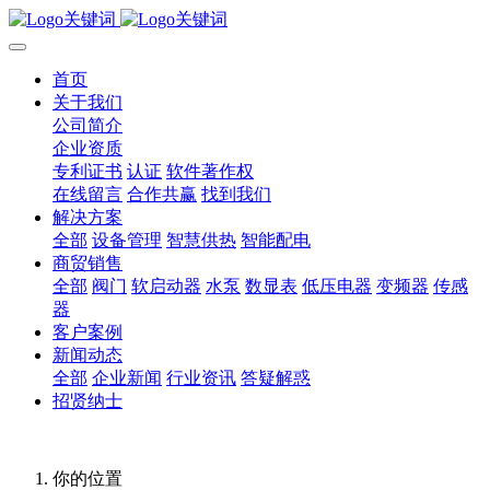
首页
关于我们
公司简介
企业资质
专利证书
认证
软件著作权
在线留言
合作共赢
找到我们
解决方案
全部
设备管理
智慧供热
智能配电
商贸销售
全部
阀门
软启动器
水泵
数显表
低压电器
变频器
传感
器
客户案例
新闻动态
全部
企业新闻
行业资讯
答疑解惑
招贤纳士
你的位置