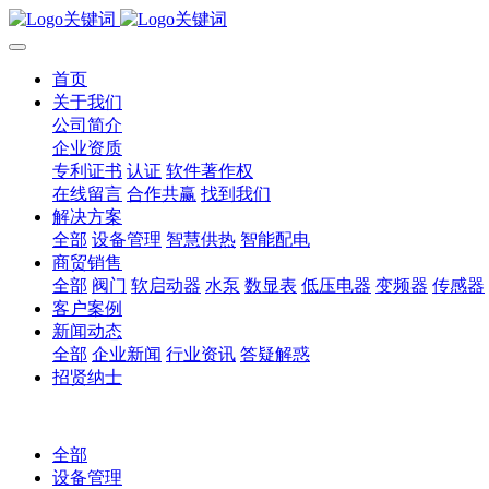
首页
关于我们
公司简介
企业资质
专利证书
认证
软件著作权
在线留言
合作共赢
找到我们
解决方案
全部
设备管理
智慧供热
智能配电
商贸销售
全部
阀门
软启动器
水泵
数显表
低压电器
变频器
传感器
客户案例
新闻动态
全部
企业新闻
行业资讯
答疑解惑
招贤纳士
全部
设备管理