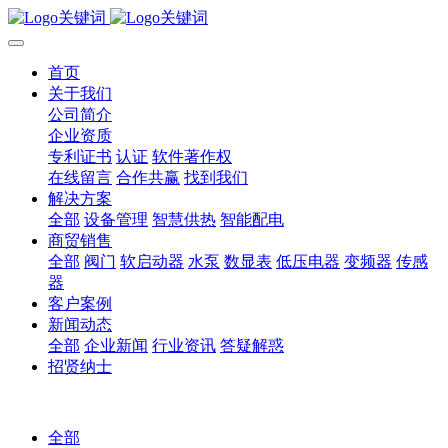
首页
关于我们
公司简介
企业资质
专利证书
认证
软件著作权
在线留言
合作共赢
找到我们
解决方案
全部
设备管理
智慧供热
智能配电
商贸销售
全部
阀门
软启动器
水泵
数显表
低压电器
变频器
传感
器
客户案例
新闻动态
全部
企业新闻
行业资讯
答疑解惑
招贤纳士
全部