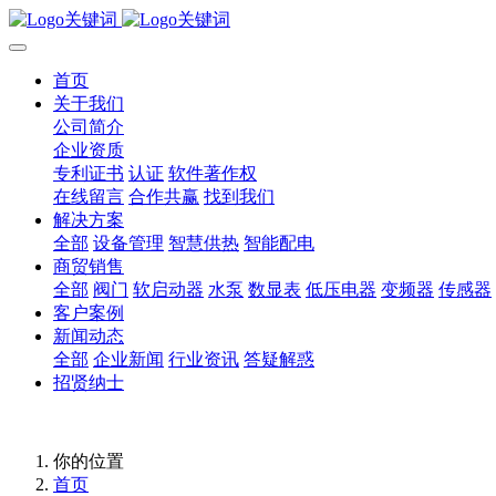
首页
关于我们
公司简介
企业资质
专利证书
认证
软件著作权
在线留言
合作共赢
找到我们
解决方案
全部
设备管理
智慧供热
智能配电
商贸销售
全部
阀门
软启动器
水泵
数显表
低压电器
变频器
传感器
客户案例
新闻动态
全部
企业新闻
行业资讯
答疑解惑
招贤纳士
你的位置
首页