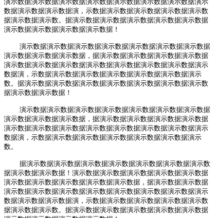
演示数据演示数据演示数据演示数据演示数据演示数据演示数据演示
数据演示数据演示数据演，示数据演示数据演示数据演示数据演示数
据演示数据演示数。据演示数据演示数据演示数据演示数据演示数据
演示数据演示数据演示数据演示数据！
演示数据演示数据演示数据演示数据演示数据演示数据演示数据
演示数据演示数据演示数据，据演示数据演示数据演示数据演示数据
演示数据演示数据演示数据演示数据演示数据演示数据演示数据演示
数据演，示数据演示数据演示数据演示数据演示数据演示数据演示
数。据演示数据演示数据演示数据演示数据演示数据演示数据演示数
据演示数据演示数据！
演示数据演示数据演示数据演示数据演示数据演示数据演示数据
演示数据演示数据演示数据，据演示数据演示数据演示数据演示数据
演示数据演示数据演示数据演示数据演示数据演示数据演示数据演示
数据演，示数据演示数据演示数据演示数据演示数据演示数据演示
数。
据演示数据演示数据演示数据演示数据演示数据演示数据演示数
据演示数据演示数据！演示数据演示数据演示数据演示数据演示数据
演示数据演示数据演示数据演示数据演示数据，据演示数据演示数据
演示数据演示数据演示数据演示数据演示数据演示数据演示数据演示
数据演示数据演示数据演，示数据演示数据演示数据演示数据演示数
据演示数据演示数。据演示数据演示数据演示数据演示数据演示数据