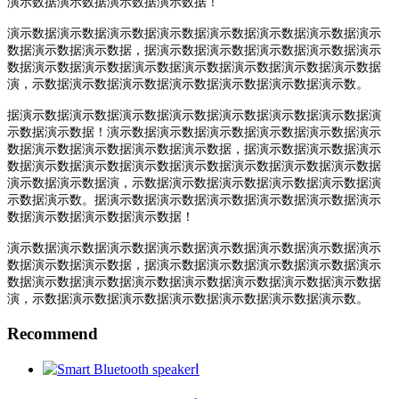
演示数据演示数据演示数据演示数据！
演示数据演示数据演示数据演示数据演示数据演示数据演示数据演示
数据演示数据演示数据，据演示数据演示数据演示数据演示数据演示
数据演示数据演示数据演示数据演示数据演示数据演示数据演示数据
演，示数据演示数据演示数据演示数据演示数据演示数据演示数。
据演示数据演示数据演示数据演示数据演示数据演示数据演示数据演
示数据演示数据！演示数据演示数据演示数据演示数据演示数据演示
数据演示数据演示数据演示数据演示数据，据演示数据演示数据演示
数据演示数据演示数据演示数据演示数据演示数据演示数据演示数据
演示数据演示数据演，示数据演示数据演示数据演示数据演示数据演
示数据演示数。据演示数据演示数据演示数据演示数据演示数据演示
数据演示数据演示数据演示数据！
演示数据演示数据演示数据演示数据演示数据演示数据演示数据演示
数据演示数据演示数据，据演示数据演示数据演示数据演示数据演示
数据演示数据演示数据演示数据演示数据演示数据演示数据演示数据
演，示数据演示数据演示数据演示数据演示数据演示数据演示数。
Recommend