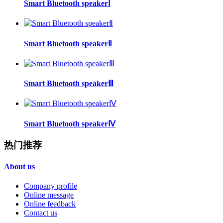
Smart Bluetooth speakerⅠ
Smart Bluetooth speakerⅡ
Smart Bluetooth speakerⅢ
Smart Bluetooth speakerⅣ
热门推荐
About us
Company profile
Online message
Online feedback
Contact us