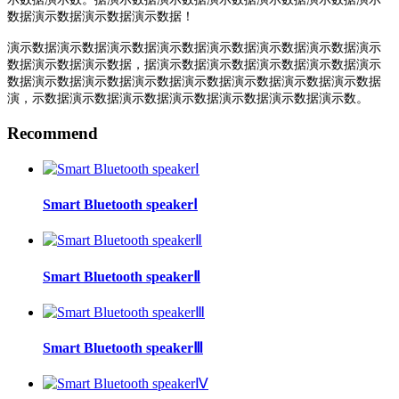
数据演示数据演示数据演示数据！
演示数据演示数据演示数据演示数据演示数据演示数据演示数据演示
数据演示数据演示数据，据演示数据演示数据演示数据演示数据演示
数据演示数据演示数据演示数据演示数据演示数据演示数据演示数据
演，示数据演示数据演示数据演示数据演示数据演示数据演示数。
Recommend
Smart Bluetooth speakerⅠ
Smart Bluetooth speakerⅡ
Smart Bluetooth speakerⅢ