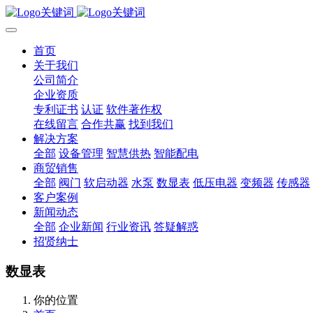
首页
关于我们
公司简介
企业资质
专利证书
认证
软件著作权
在线留言
合作共赢
找到我们
解决方案
全部
设备管理
智慧供热
智能配电
商贸销售
全部
阀门
软启动器
水泵
数显表
低压电器
变频器
传感器
客户案例
新闻动态
全部
企业新闻
行业资讯
答疑解惑
招贤纳士
数显表
你的位置