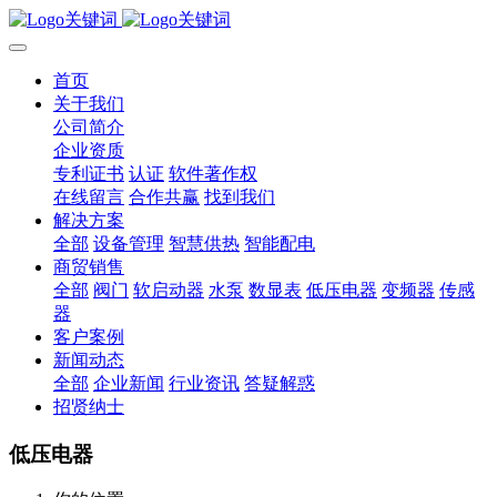
首页
关于我们
公司简介
企业资质
专利证书
认证
软件著作权
在线留言
合作共赢
找到我们
解决方案
全部
设备管理
智慧供热
智能配电
商贸销售
全部
阀门
软启动器
水泵
数显表
低压电器
变频器
传感
器
客户案例
新闻动态
全部
企业新闻
行业资讯
答疑解惑
招贤纳士
低压电器